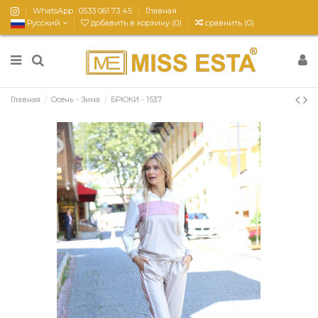
WhatsApp : 0533 061 73 45
Главная
Русский
добавить в корзину (
0
)
сравнить (
0
)
Главная
Осень - Зима
БРЮКИ - 1537